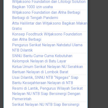
Witjaksono Foundation dan Litologi Solution
Bagikan 1000 izin usaha
Witjaksono Foundation dan Ahha Berbagi
Berbagi di Tengah Pandemi
Atta Halilintar dan Witjaksono Bagikan Makan
Gratis
Konsep Foodtruck Witjaksono Foundation
dan Ahha Berbagi
Pengurus Serikat Nelayan Nahdatul Ulama
NTB Dilantik
SNNU Bantu Cuma-Cuma Kebutuhan
Kelompok Nelayan di Batu Layar
Ketua Umum Serikat Nelayan NU Serahkan
Bantuan Nelayan di Lombok Barat
Usai Dilantik, SNNU NTB “Ngegas” Siap
Bantu Kesejahteraan Nelayan di NTB
Resmi di Lantik, Pengurus Wilayah Serikat
Nelayan NU NTB Siap Bersinergi Dengan
Pemerintah
Serikat Nelayan NU NTB Siap Bersinergi