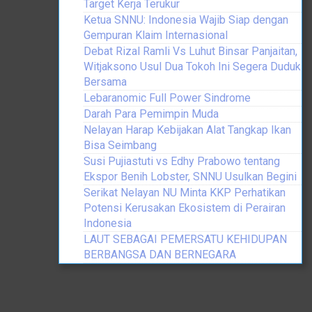
Target Kerja Terukur
Ketua SNNU: Indonesia Wajib Siap dengan
Gempuran Klaim Internasional
Debat Rizal Ramli Vs Luhut Binsar Panjaitan,
Witjaksono Usul Dua Tokoh Ini Segera Duduk
Bersama
Lebaranomic Full Power Sindrome
Darah Para Pemimpin Muda
Nelayan Harap Kebijakan Alat Tangkap Ikan
Bisa Seimbang
Susi Pujiastuti vs Edhy Prabowo tentang
Ekspor Benih Lobster, SNNU Usulkan Begini
Serikat Nelayan NU Minta KKP Perhatikan
Potensi Kerusakan Ekosistem di Perairan
Indonesia
LAUT SEBAGAI PEMERSATU KEHIDUPAN
BERBANGSA DAN BERNEGARA