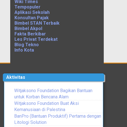
Wiki Times
Tempopuler
Aplikasi Sekolah
Konsultan Pajak
Bimbel STAN Terbaik
Bimbel Akpol
Fakta Berkibar
Les Privat Terdekat
Blog Tekno
Info Kota
Aktivitas
Witjaksono Foundation Bagikan Bantuan
untuk Korban Bencana Alam
Witjaksono Foundation Buat Aksi
Kemanusiaan di Palestina
BanPro (Bantuan Produktif) Pertama dengan
Litologi Solution