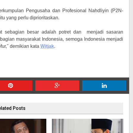
rkumpulan Pengusaha dan Profesional Nahdliyin (P2N-
u yang perlu diprioritaskan.
ut sebagian besar adalah potret dan menjadi sasaran
sebagian
masyarakat I
ndonesia, semoga
I
ndonesia menjadi
fur," demikian kata
Witjak
.
lated Posts