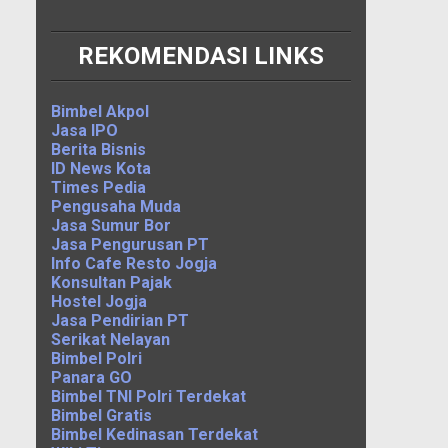
REKOMENDASI LINKS
Bimbel Akpol
Jasa IPO
Berita Bisnis
ID News Kota
Times Pedia
Pengusaha Muda
Jasa Sumur Bor
Jasa Pengurusan PT
Info Cafe Resto Jogja
Konsultan Pajak
Hostel Jogja
Jasa Pendirian PT
Serikat Nelayan
Bimbel Polri
Panara GO
Bimbel TNI Polri Terdekat
Bimbel Gratis
Bimbel Kedinasan Terdekat