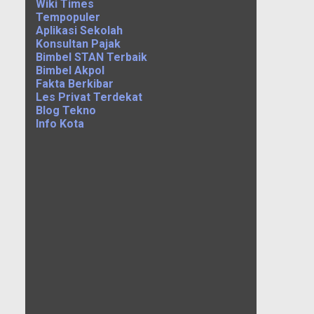
Wiki Times
Tempopuler
Aplikasi Sekolah
Konsultan Pajak
Bimbel STAN Terbaik
Bimbel Akpol
Fakta Berkibar
Les Privat Terdekat
Blog Tekno
Info Kota