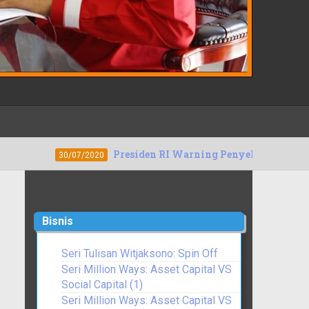
Presiden RI Warning Penyeleweng Dana Covid-19, SNNU: 
2020
Bisnis
Seri Tulisan Witjaksono: Spin Off
Seri Million Ways: Asset Capital VS
Social Capital (1)
Seri Million Ways: Asset Capital VS