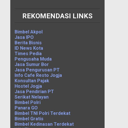
REKOMENDASI LINKS
Bimbel Akpol
Jasa IPO
Berita Bisnis
ID News Kota
Times Pedia
Pengusaha Muda
Jasa Sumur Bor
Jasa Pengurusan PT
Info Cafe Resto Jogja
Konsultan Pajak
Hostel Jogja
Jasa Pendirian PT
Serikat Nelayan
Bimbel Polri
Panara GO
Bimbel TNI Polri Terdekat
Bimbel Gratis
Bimbel Kedinasan Terdekat